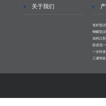
关于我们
笔杆型(Z
蝴蝶型(Z
加药口型(
防逆流一型
一次性使
三通带延