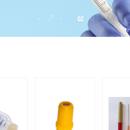
02
03