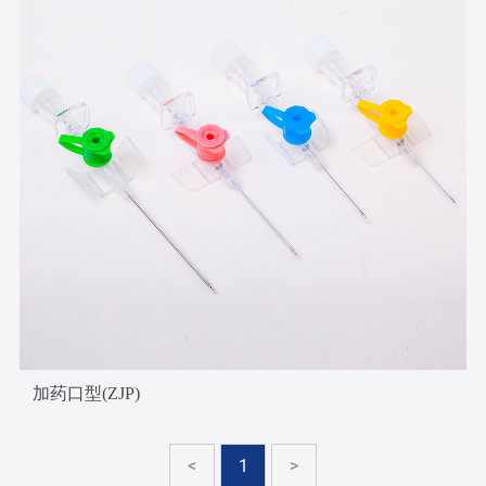
加药口型(ZJP)
<
1
>